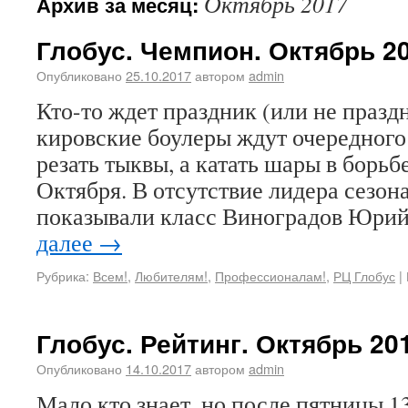
Октябрь 2017
Архив за месяц:
Глобус. Чемпион. Октябрь 20
Опубликовано
25.10.2017
автором
admin
Кто-то ждет праздник (или не праздн
кировские боулеры ждут очередного
резать тыквы, а катать шары в борьб
Октября. В отсутствие лидера сезона
показывали класс Виноградов Юри
далее
→
Рубрика:
Всем!
,
Любителям!
,
Профессионалам!
,
РЦ Глобус
|
Глобус. Рейтинг. Октябрь 201
Опубликовано
14.10.2017
автором
admin
Мало кто знает, но после пятницы 1